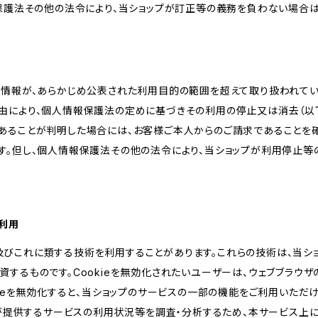
報保護法その他の法令により、当ショップが訂正等の義務を負わない場合は
人情報が、あらかじめ公表された利用目的の範囲を超えて取り扱われて
由により、個人情報保護法の定めに基づきその利用の停止又は消去（以下
あることが判明した場合には、お客様ご本人からのご請求であることを
す。但し、個人情報保護法その他の法令により、当ショップが利用停止等
の利用
kie及びこれに類する技術を利用することがあります。これらの技術は、当
するものです。Cookieを無効化されたいユーザーは、ウェブブラウザの
kieを無効化すると、当ショップのサービスの一部の機能をご利用いただ
が提供するサービスの利用状況等を調査・分析するため、本サービス上に Goog