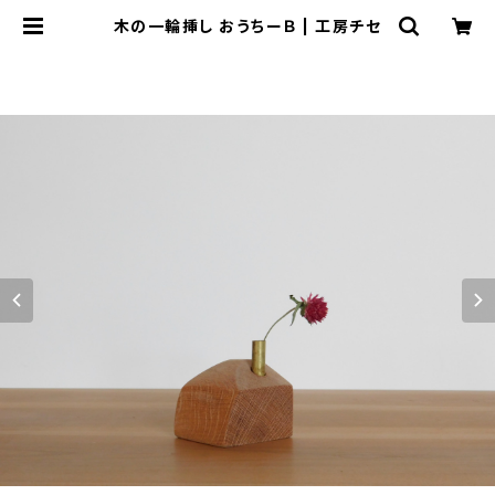
木の一輪挿し おうちーＢ | 工房チセ