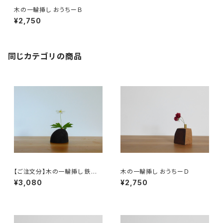
木の一輪挿し おうちーＢ
¥2,750
同じカテゴリの商品
【ご注文分】木の一輪挿し 鉄媒
木の一輪挿し おうちーＤ
染
¥3,080
¥2,750